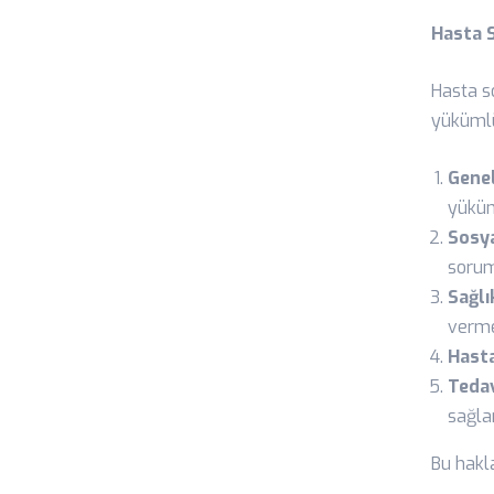
Hasta 
Hasta s
yükümlü
Genel
yüküm
Sosy
sorum
Sağlı
verme
Hasta
Tedav
sağla
Bu hakla