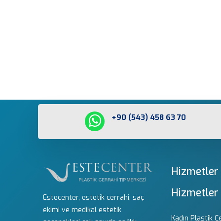
+90 (543) 458 63 70
Hizmetler
Hizmetler
Estecenter, estetik cerrahi, saç
ekimi ve medikal estetik
Kadın Plastik C