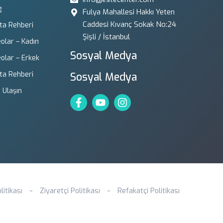
g
Fulya Mahallesi Hakkı Yeten
Caddesi Kıvanç Sokak No:24
ta Rehberi
Şişli / İstanbul
eolar – Kadın
Sosyal Medya
eolar – Erkek
ta Rehberi
Sosyal Medya
 Ulaşın
litikası
Ziyaretçi Politikası
Refakatçi Politikası