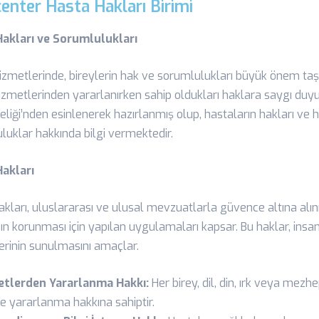
enter Hasta Hakları Birimi
akları ve Sorumlulukları
hizmetlerinde, bireylerin hak ve sorumlulukları büyük önem taşı
izmetlerinden yararlanırken sahip oldukları haklara saygı duyul
liği’nden esinlenerek hazırlanmış olup, hastaların hakları ve h
luklar hakkında bilgi vermektedir.
akları
kları, uluslararası ve ulusal mevzuatlarla güvence altına alınm
ın korunması için yapılan uygulamaları kapsar. Bu haklar, insan
erinin sunulmasını amaçlar.
tlerden Yararlanma Hakkı:
Her birey, dil, din, ırk veya mezh
de yararlanma hakkına sahiptir.