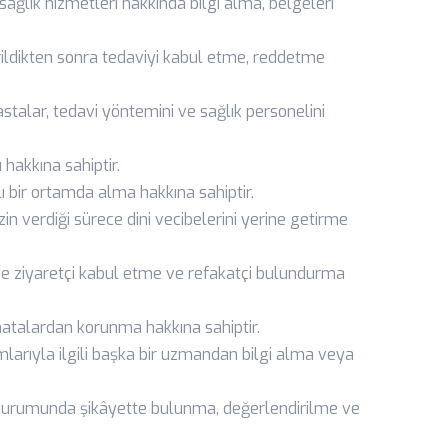
sağlık hizmetleri hakkında bilgi alma, belgeleri
irildikten sonra tedaviyi kabul etme, reddetme
stalar, tedavi yöntemini ve sağlık personelini
ı hakkına sahiptir.
lı bir ortamda alma hakkına sahiptir.
zin verdiği sürece dini vecibelerini yerine getirme
de ziyaretçi kabul etme ve refakatçi bulundurma
 hatalardan korunma hakkına sahiptir.
mlarıyla ilgili başka bir uzmandan bilgi alma veya
i durumunda şikâyette bulunma, değerlendirilme ve