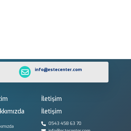
info@estecenter.com
zim
İletişim
kkımızda
İletişim
0543 458 63 70
kımızda
info@estecenter.com