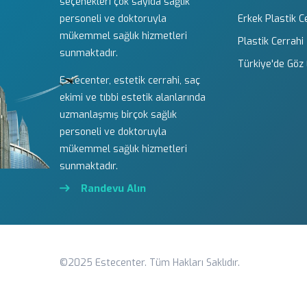
seçenekleri çok sayıda sağlık
personeli ve doktoruyla
Erkek Plastik C
mükemmel sağlık hizmetleri
Plastik Cerrahi
sunmaktadır.
Türkiye'de Göz 
Estecenter, estetik cerrahi, saç
ekimi ve tıbbi estetik alanlarında
uzmanlaşmış birçok sağlık
personeli ve doktoruyla
mükemmel sağlık hizmetleri
sunmaktadır.
Randevu Alın
©2025 Estecenter. Tüm Hakları Saklıdır.
ORETRA