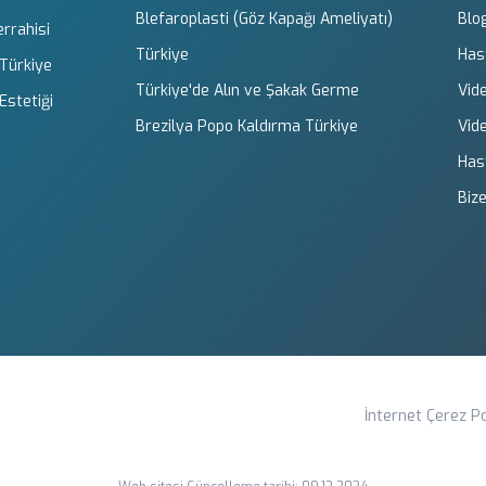
Blefaroplasti (Göz Kapağı Ameliyatı)
Blo
errahisi
Türkiye
Has
 Türkiye
Türkiye'de Alın ve Şakak Germe
Vid
Estetiği
Brezilya Popo Kaldırma Türkiye
Vid
Has
Bize
İnternet Çerez Po