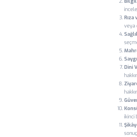
Bilgi
incel
Rıza 
veya 
Sağlı
seçme
Mahre
Saygı
Dini 
hakkın
Ziyar
hakkın
Güven
Konsü
ikinci
Şikây
sonuç