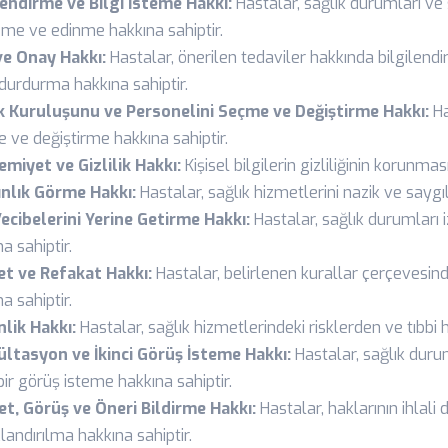
lendirme ve Bilgi İsteme Hakkı:
Hastalar, sağlık durumları ve 
eme ve edinme hakkına sahiptir.
ve Onay Hakkı:
Hastalar, önerilen tedaviler hakkında bilgilend
durdurma hakkına sahiptir.
k Kuruluşunu ve Personelini Seçme ve Değiştirme Hakkı:
Ha
 ve değiştirme hakkına sahiptir.
miyet ve Gizlilik Hakkı:
Kişisel bilgilerin gizliliğinin korunmas
nlık Görme Hakkı:
Hastalar, sağlık hizmetlerini nazik ve saygı
Vecibelerini Yerine Getirme Hakkı:
Hastalar, sağlık durumları i
a sahiptir.
et ve Refakat Hakkı:
Hastalar, belirlenen kurallar çerçevesin
a sahiptir.
lik Hakkı:
Hastalar, sağlık hizmetlerindeki risklerden ve tıbbi
ltasyon ve İkinci Görüş İsteme Hakkı:
Hastalar, sağlık duru
 bir görüş isteme hakkına sahiptir.
et, Görüş ve Öneri Bildirme Hakkı:
Hastalar, haklarının ihlal
landırılma hakkına sahiptir.