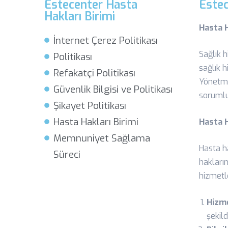
Estecenter Hasta
Estec
Hakları Birimi
Hasta H
İnternet Çerez Politikası
Sağlık 
Politikası
sağlık h
Refakatçi Politikası
Yönetme
Güvenlik Bilgisi ve Politikası
sorumlu
Şikayet Politikası
Hasta Hakları Birimi
Hasta H
Memnuniyet Sağlama
Hasta ha
Süreci
hakların
hizmetl
Hizme
şekil